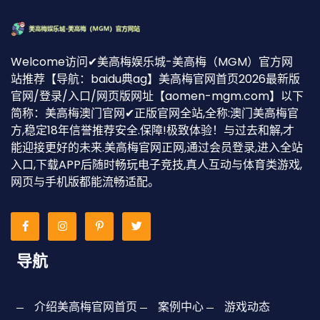
Welcome访问✔美高梅娱乐城-美高梅（MGM）官方网
站推荐【导航：baidu典ag】美高梅官网首页2026最新版
官网/登录/入口/网页版网址【aomen-mgm.com】以下
简称：美高梅澳门官网✔正版官网全站,全称:澳门美高梅官
方,稳定18年信誉推荐安全.保障!极致体验！与过去和解,才
能迎接更好的未来.美高梅官网正网,通过会员登录,进入全站
入口,下载APP后随时畅玩电子竞技,真人互动与体育类游戏,
网页与手机版都能流畅适配。
导航
介绍美高梅官网首页
案例中心
游戏动态