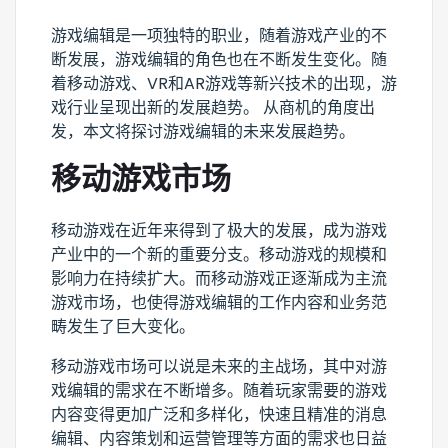
游戏编辑是一项独特的职业，随着游戏产业的不
断发展，游戏编辑的角色也在不断发生变化。随
着移动游戏、VR和AR游戏等新兴技术的出现，游
戏行业呈现出新的发展趋势。 从商机的角度出
发，本文将探讨游戏编辑的未来发展趋势。
移动游戏市场
移动游戏在近年来得到了极大的发展，成为游戏
产业中的一个新的重要分支。移动游戏的规模和
影响力在持续扩大。而移动游戏正逐渐成为主流
游戏市场，也使得游戏编辑的工作内容和业务范
畴发生了巨大变化。
移动游戏市场可以说是未来的主战场，其中对游
戏编辑的需求在不断增多。随着玩家需要的游戏
内容变得更加广泛和多样化，快速且精准的消息
编辑、内容策划和运营管理等方面的需求也日益