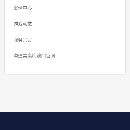
案例中心
游戏动态
服务宗旨
沟通美高梅澳门官网