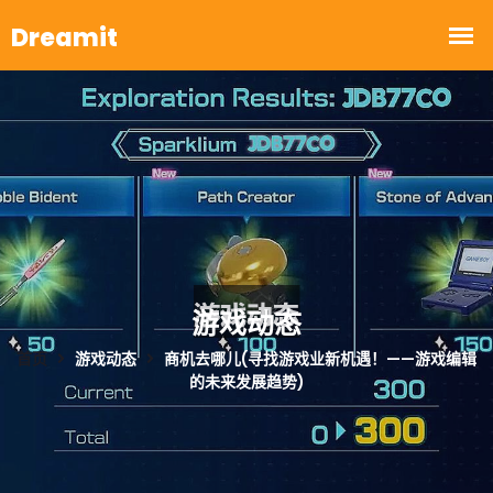
游戏动态
首页
游戏动态
商机去哪儿(寻找游戏业新机遇！——游戏编辑
的未来发展趋势)