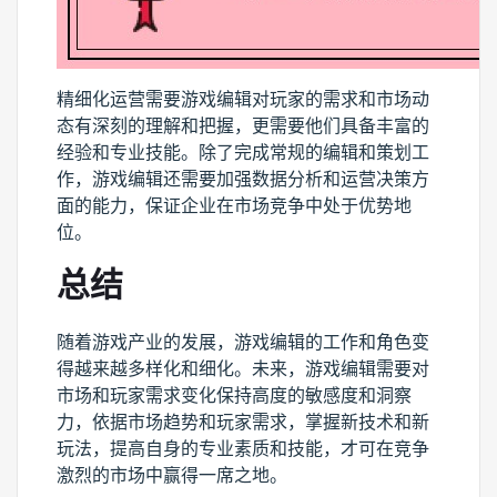
精细化运营需要游戏编辑对玩家的需求和市场动
态有深刻的理解和把握，更需要他们具备丰富的
经验和专业技能。除了完成常规的编辑和策划工
作，游戏编辑还需要加强数据分析和运营决策方
面的能力，保证企业在市场竞争中处于优势地
位。
总结
随着游戏产业的发展，游戏编辑的工作和角色变
得越来越多样化和细化。未来，游戏编辑需要对
市场和玩家需求变化保持高度的敏感度和洞察
力，依据市场趋势和玩家需求，掌握新技术和新
玩法，提高自身的专业素质和技能，才可在竞争
激烈的市场中赢得一席之地。