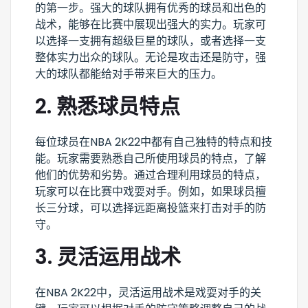
的第一步。强大的球队拥有优秀的球员和出色的
战术，能够在比赛中展现出强大的实力。玩家可
以选择一支拥有超级巨星的球队，或者选择一支
整体实力出众的球队。无论是攻击还是防守，强
大的球队都能给对手带来巨大的压力。
2. 熟悉球员特点
每位球员在NBA 2K22中都有自己独特的特点和技
能。玩家需要熟悉自己所使用球员的特点，了解
他们的优势和劣势。通过合理利用球员的特点，
玩家可以在比赛中戏耍对手。例如，如果球员擅
长三分球，可以选择远距离投篮来打击对手的防
守。
3. 灵活运用战术
在NBA 2K22中，灵活运用战术是戏耍对手的关