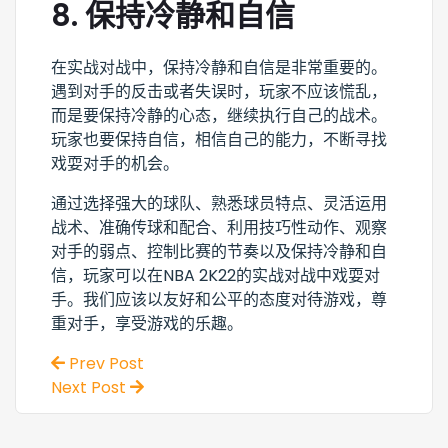
8. 保持冷静和自信
在实战对战中，保持冷静和自信是非常重要的。
遇到对手的反击或者失误时，玩家不应该慌乱，
而是要保持冷静的心态，继续执行自己的战术。
玩家也要保持自信，相信自己的能力，不断寻找
戏耍对手的机会。
通过选择强大的球队、熟悉球员特点、灵活运用
战术、准确传球和配合、利用技巧性动作、观察
对手的弱点、控制比赛的节奏以及保持冷静和自
信，玩家可以在NBA 2K22的实战对战中戏耍对
手。我们应该以友好和公平的态度对待游戏，尊
重对手，享受游戏的乐趣。
Prev Post
Next Post