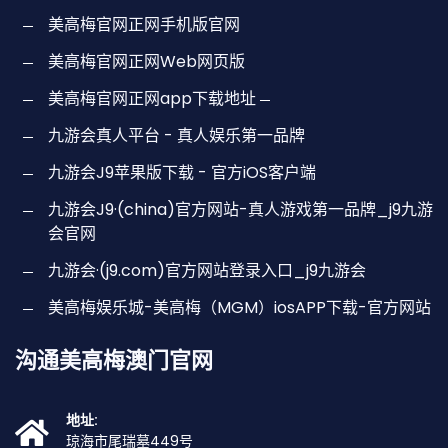
美高梅官网正网手机版官网
美高梅官网正网Web网页版
美高梅官网正网app下载地址
九游会真人平台 - 真人娱乐第一品牌
九游会J9苹果版下载 - 官方iOS客户端
九游会J9·(china)官方网站-真人游戏第一品牌_j9九游
会官网
九游会·(j9.com)官方网站登录入口_j9九游会
美高梅娱乐城-美高梅（MGM）iosAPP下载-官方网站
沟通美高梅澳门官网
地址:
琼海市尾瑞墓449号