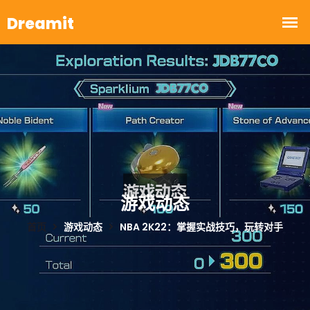
游戏动态
首页
游戏动态
NBA 2K22：掌握实战技巧，玩转对手