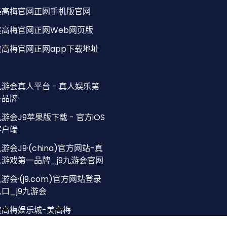
美高梅官网正网手机版官网
美高梅官网正网Web网页版
美高梅官网正网app下载地址
九游会真人平台 - 真人娱乐第
一品牌
游会J9苹果版下载 - 官方iOS
客户端
游会J9·(china)官方网站-真
人游戏第一品牌_j9九游会官网
游会·(j9.com)官方网站登录
入口_j9九游会
美高梅娱乐城-美高梅
MGM）iosAPP下载-官方网