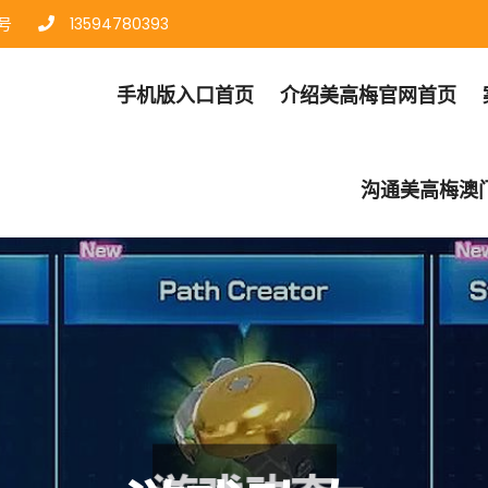
号
13594780393
手机版入口首页
介绍美高梅官网首页
沟通美高梅澳