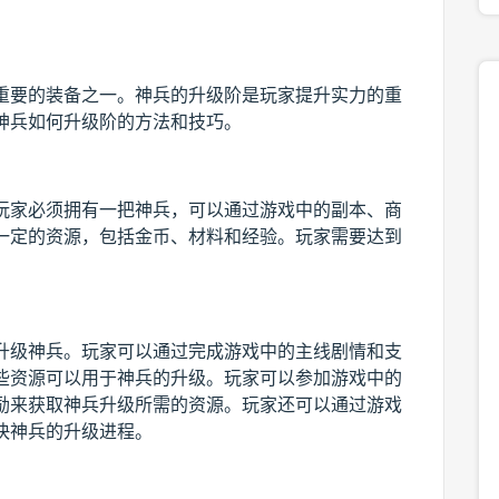
重要的装备之一。神兵的升级阶是玩家提升实力的重
神兵如何升级阶的方法和技巧。
玩家必须拥有一把神兵，可以通过游戏中的副本、商
一定的资源，包括金币、材料和经验。玩家需要达到
升级神兵。玩家可以通过完成游戏中的主线剧情和支
些资源可以用于神兵的升级。玩家可以参加游戏中的
励来获取神兵升级所需的资源。玩家还可以通过游戏
快神兵的升级进程。