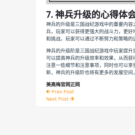
7. 神兵升级的心得体
神兵的升级是三国战纪游戏中的重要内容
兵，玩家可以获得更强大的战斗力，更好
和挑战，玩家可以通过不断努力和策略的
神兵的升级阶是三国战纪游戏中玩家提升
可以提高神兵的升级效率和效果，从而获
注意一些细节和注意事项，同时也可以享
新，神兵的升级阶也将有更多的发展空间
美高梅官网正网
Prev Post
Next Post