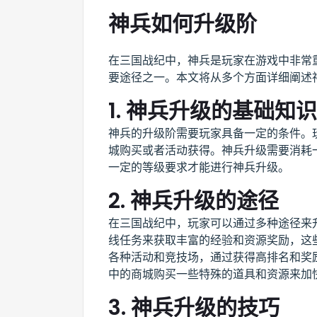
神兵如何升级阶
在三国战纪中，神兵是玩家在游戏中非常
要途径之一。本文将从多个方面详细阐述
1. 神兵升级的基础知识
神兵的升级阶需要玩家具备一定的条件。
城购买或者活动获得。神兵升级需要消耗
一定的等级要求才能进行神兵升级。
2. 神兵升级的途径
在三国战纪中，玩家可以通过多种途径来
线任务来获取丰富的经验和资源奖励，这
各种活动和竞技场，通过获得高排名和奖
中的商城购买一些特殊的道具和资源来加
3. 神兵升级的技巧