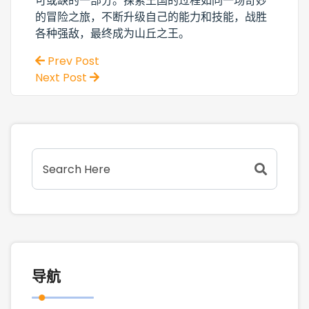
可或缺的一部分。探索王国的过程如同一场奇妙
的冒险之旅，不断升级自己的能力和技能，战胜
各种强敌，最终成为山丘之王。
Prev Post
Next Post
导航