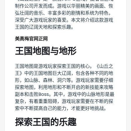
制作公司开发而成。游戏以华丽精美的画面、恢
弘壮阔的音乐、丰富多彩的剧情和系统为特色，
深受广大游戏玩家的喜爱。本文将介绍这款游戏
王国的辽阔天地和探索乐趣。
美高梅官网正网
王国地图与地形
王国地图是游戏玩家探索王国的核心。《山丘之
王》中的王国地图巨大辽阔，包含各种不同的地
形，如山脉、森林、洞穴等。游戏玩家需要仔细
探索地图，利用地形和不断开启的新技能来攻略
副本和击败Boss。其中，游戏中的山脉地形是最
复杂，有着重重阻碍，游戏玩家需要在不断的探
索中不断提高自己的能力，才能更好地挑战。
探索王国的乐趣