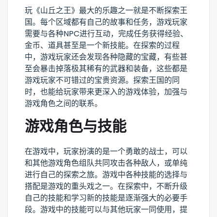
玩《山丘之王》最大的乐趣之一就是不断探索王
国。每个区域都有自己的故事和任务，游戏玩家
需要与各种NPC进行互动，完成任务获得经验、
金币、道具甚至是一个新技能。在探索的过程
中，游戏玩家还会发现各种隐藏的宝藏，有些甚
至会暴击掉落极其稀有的武器和装备，这些都是
游戏玩家不可错过的宝贵资源。探索王国的同
时，也能给玩家带来更深入的游戏体验，加强与
游戏角色之间的联系。
游戏角色与技能
在游戏中，玩家扮演的是一个勇敢的战士，可以
和其他游戏角色组队共同攻击各种敌人，或单纯
进行自己的探索之旅。游戏中各种技能的选择与
搭配是游戏的重头戏之一。在探索中，不断升级
自己的技能和学习新的技能是逐渐强大的必要手
段。游戏中的技能可以与其他玩家一同使用，提